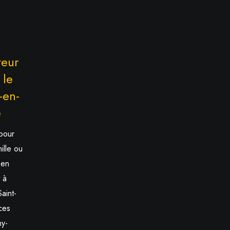
teur
 le
-en-
e
pour
ille ou
 en
t à
aint-
ces
ny-