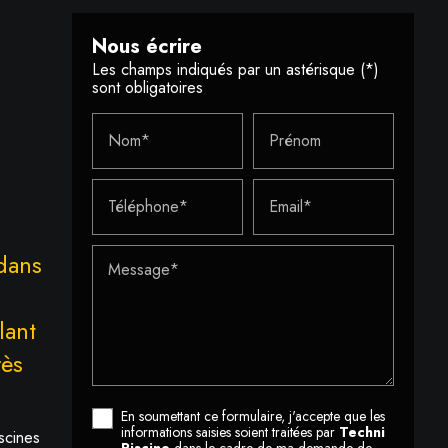
Nous écrire
Les champs indiqués par un astérisque (*)
sont obligatoires
Nom*
Prénom
Téléphone*
Email*
 dans
Message*
lant
rès
En soumettant ce formulaire, j'accepte que les
informations saisies soient traitées par
Techni
scines
Piscine
dans le cadre de ma demande de