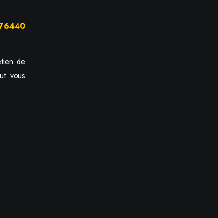
x 76440
etien de
ut vous