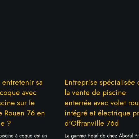
ntretenir sa
Entreprise spécialisée
 coque avec
la vente de piscine
cine sur le
enterrée avec volet rou
e Rouen 76 en
intégré et électrique p
e ?
d'Offranville 76d
iscine à coque est un
La gamme Pearl de chez Aboral Pi