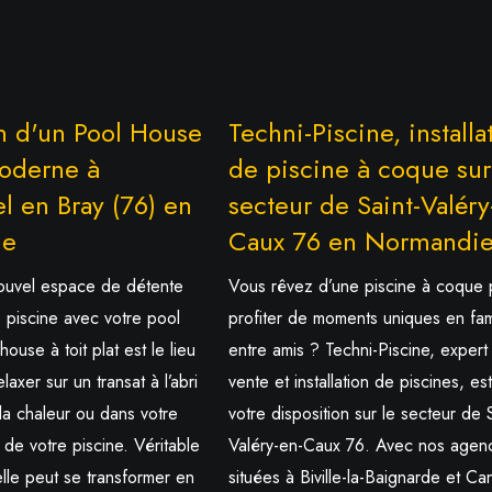
on d'un Pool House
Techni-Piscine, installa
oderne à
de piscine à coque sur
l en Bray (76) en
secteur de Saint-Valéry
ie
Caux 76 en Normandi
nouvel espace de détente
Vous rêvez d’une piscine à coque 
 piscine avec votre pool
profiter de moments uniques en fam
ouse à toit plat est le lieu
entre amis ? Techni-Piscine, expert
laxer sur un transat à l’abri
vente et installation de piscines, es
 la chaleur ou dans votre
votre disposition sur le secteur de S
 de votre piscine. Véritable
Valéry-en-Caux 76. Avec nos agen
lle peut se transformer en
situées à Biville-la-Baignarde et Ca