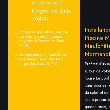
et de spas à
Forges-les-Eaux
76440
Installati
Entreprise spécialisée dans la
Piscine M
pose de piscine en coque
polyester à Forges-les-Eaux
Neufchâte
76440
Normand
Construction d'un pool house
pour maison avec piscine à
Forges-les-Eaux 76440
Profitez d’un 
autour de votre
house Le pool h
idéal pour se re
du soleil et de
spa à proximité
garden room, e