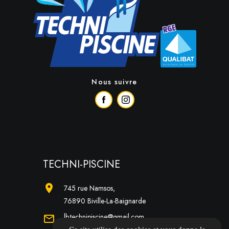
Nous suivre
TECHNI-PISCINE
location_on
745 rue Namsos,
76890 Biville-La-Baignarde
lb.technipiscine@gmail.com
mail_outline