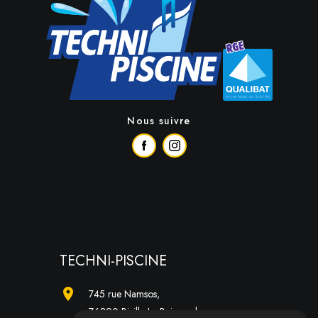
Nous suivre
TECHNI-PISCINE
location_on
745 rue Namsos,
76890 Biville-La-Baignarde